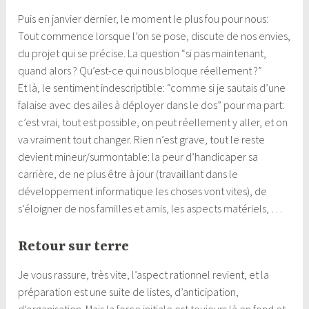
Puis en janvier dernier, le moment le plus fou pour nous:
Tout commence lorsque l’on se pose, discute de nos envies,
du projet qui se précise. La question “si pas maintenant,
quand alors ? Qu’est-ce qui nous bloque réellement ?”
Et là, le sentiment indescriptible: “comme si je sautais d’une
falaise avec des ailes à déployer dans le dos” pour ma part:
c’est vrai, tout est possible, on peut réellement y aller, et on
va vraiment tout changer. Rien n’est grave, tout le reste
devient mineur/surmontable: la peur d’handicaper sa
carrière, de ne plus être à jour (travaillant dans le
développement informatique les choses vont vites), de
s’éloigner de nos familles et amis, les aspects matériels, …
Retour sur terre
Je vous rassure, très vite, l’aspect rationnel revient, et la
préparation est une suite de listes, d’anticipation,
d’organisation. Mais la force initiale est toujours là en fond et