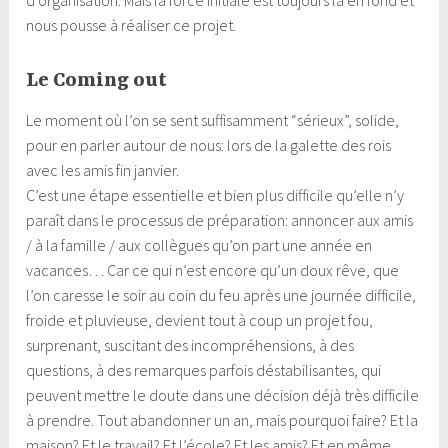
nous pousse à réaliser ce projet.
Le Coming out
Le moment où l’on se sent suffisamment “sérieux”, solide,
pour en parler autour de nous: lors de la galette des rois
avec les amis fin janvier.
C’est une étape essentielle et bien plus difficile qu’elle n’y
paraît dans le processus de préparation: annoncer aux amis
/ à la famille / aux collègues qu’on part une année en
vacances… Car ce qui n’est encore qu’un doux rêve, que
l’on caresse le soir au coin du feu après une journée difficile,
froide et pluvieuse, devient tout à coup un projet fou,
surprenant, suscitant des incompréhensions, à des
questions, à des remarques parfois déstabilisantes, qui
peuvent mettre le doute dans une décision déjà très difficile
à prendre. Tout abandonner un an, mais pourquoi faire? Et la
maison? Et le travail? Et l’école? Et les amis? Et en même