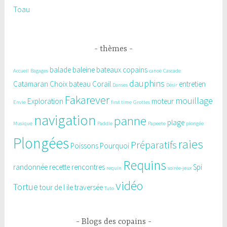
Toau
thèmes
balade
baleine
bateaux copains
Accueil
Bagages
canoë
Cascade
dauphins
Catamaran
Choix bateau
Corail
entretien
Danses
Désir
Fakarever
mouillage
Exploration
moteur
Envie
first time
Grottes
navigation
panne
plage
Musique
Paddle
Papeete
plongée
Plongées
raies
Préparatifs
Poissons
Pourquoi
Requins
randonnée
recette
rencontres
Spi
requin
soirée-jeux
vidéo
Tortue
tour de l ile
traversée
Tuto
Blogs des copains