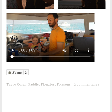
J'aime
3
Tagué
Corail
,
Paddle
,
Plongées
,
Poissons
2 commentaires