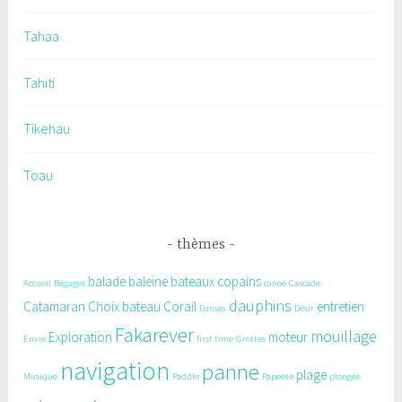
Tahaa
Tahiti
Tikehau
Toau
thèmes
balade
baleine
bateaux copains
Accueil
Bagages
canoë
Cascade
dauphins
Catamaran
Choix bateau
Corail
entretien
Danses
Désir
Fakarever
mouillage
Exploration
moteur
Envie
first time
Grottes
navigation
panne
plage
Musique
Paddle
Papeete
plongée