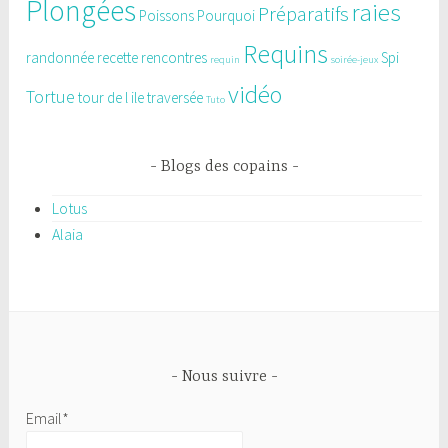
Plongées
raies
Préparatifs
Poissons
Pourquoi
Requins
randonnée
recette
rencontres
Spi
requin
soirée-jeux
vidéo
Tortue
tour de l ile
traversée
Tuto
Blogs des copains
Lotus
Alaia
Nous suivre
Email*