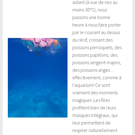
aidant (à vue de nez au
moins 30°C), nous
passons une bonne
heure à nous faire porter
par le courant au dessus
du récif, croisant des
poissons perroquets, des
poissons papillons, des
poissons sergent-majors,
des poissons anges…
effectivement, comme à
l’aquarium! Ce sont
vraiment des moments
magiques. Les filles
profitent bien de leurs
masques intégraux, qui
leur permettent de
respirer naturellement