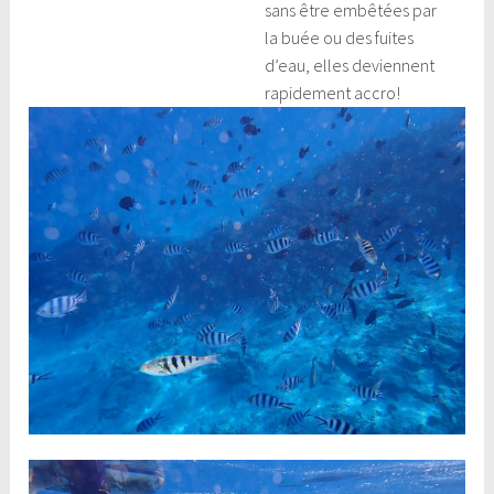
sans être embêtées par
la buée ou des fuites
d’eau, elles deviennent
rapidement accro!